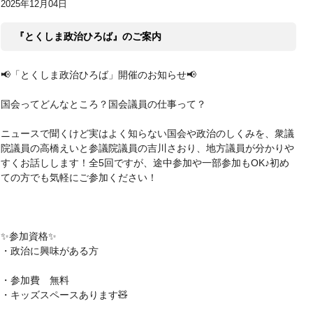
2025年12月04日
『とくしま政治ひろば』のご案内
📢「とくしま政治ひろば」開催のお知らせ📢
国会ってどんなところ？国会議員の仕事って？
ニュースで聞くけど実はよく知らない国会や政治のしくみを、衆議
院議員の高橋えいと参議院議員の吉川さおり、地方議員が分かりや
すくお話しします！全5回ですが、途中参加や一部参加もOK♪️初め
ての方でも気軽にご参加ください！
✨参加資格✨
・政治に興味がある方
・参加費 無料
・キッズスペースあります🧸