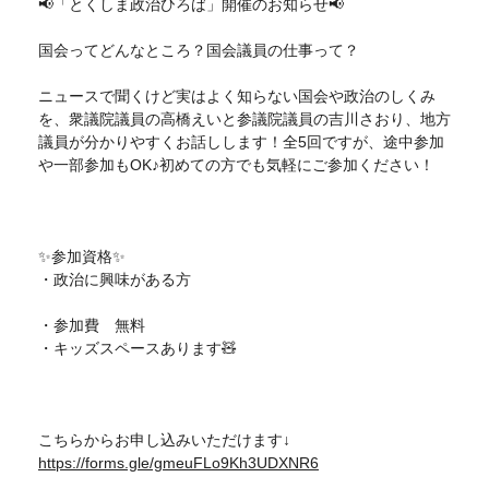
📢「とくしま政治ひろば」開催のお知らせ📢
国会ってどんなところ？国会議員の仕事って？
ニュースで聞くけど実はよく知らない国会や政治のしくみ
を、衆議院議員の高橋えいと参議院議員の吉川さおり、地方
議員が分かりやすくお話しします！全5回ですが、途中参加
や一部参加もOK♪️初めての方でも気軽にご参加ください！
✨参加資格✨
・政治に興味がある方
・参加費 無料
・キッズスペースあります🧸
こちらからお申し込みいただけます↓
https://forms.gle/gmeuFLo9Kh3UDXNR6